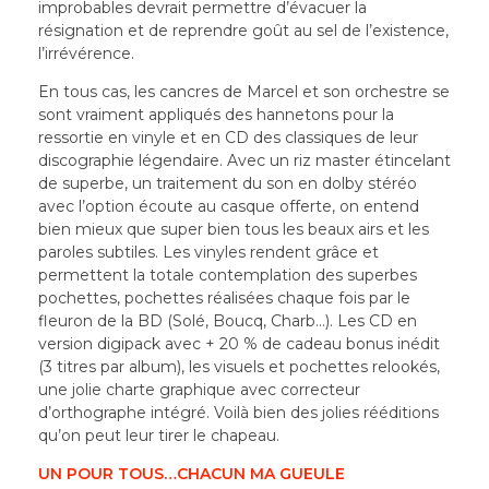
improbables devrait permettre d’évacuer la
résignation et de reprendre goût au sel de l’existence,
l’irrévérence.
En tous cas, les cancres de Marcel et son orchestre se
sont vraiment appliqués des hannetons pour la
ressortie en vinyle et en CD des classiques de leur
discographie légendaire. Avec un riz master étincelant
de superbe, un traitement du son en dolby stéréo
avec l’option écoute au casque offerte, on entend
bien mieux que super bien tous les beaux airs et les
paroles subtiles. Les vinyles rendent grâce et
permettent la totale contemplation des superbes
pochettes, pochettes réalisées chaque fois par le
fleuron de la BD (Solé, Boucq, Charb…). Les CD en
version digipack avec + 20 % de cadeau bonus inédit
(3 titres par album), les visuels et pochettes relookés,
une jolie charte graphique avec correcteur
d’orthographe intégré. Voilà bien des jolies rééditions
qu’on peut leur tirer le chapeau.
UN POUR TOUS…CHACUN MA GUEULE