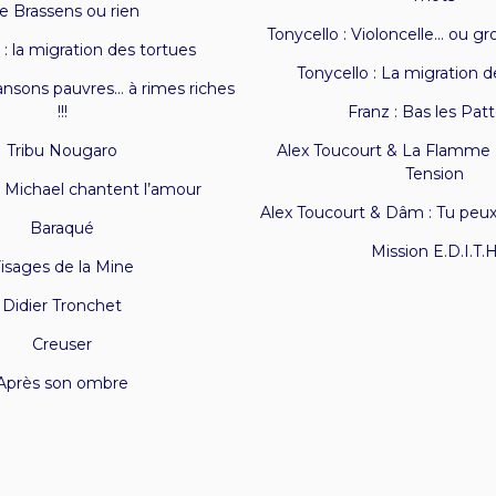
e Brassens ou rien
Tonycello : Violoncelle… ou gr
 : la migration des tortues
Tonycello : La migration d
ansons pauvres… à rimes riches
!!!
Franz : Bas les Patt
Tribu Nougaro
Alex Toucourt & La Flamme 
Tension
 Michael chantent l’amour
Alex Toucourt & Dâm : Tu peux
Baraqué
Mission E.D.I.T.
isages de la Mine
Didier Tronchet
Creuser
Après son ombre