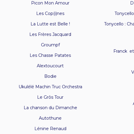
Picon Mon Amour
D
Les Cop(i)nes
Tonycello
La Lutte est Belle !
Tonycello : Ch
Les Frères Jacquard
Groumpf
Franck et
Les Chasse Patates
Alextoucourt
V
Bodie
Ukulélé Machin Truc Orchestra
Le Grôs Tour
La chanson du Dimanche
Autothune
Lénine Renaud