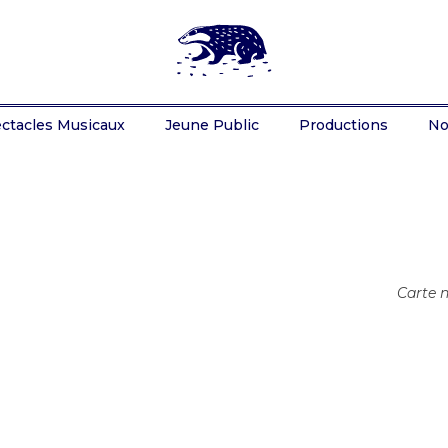
Le Terrier Productions
Production, diffusion, programmation, conseil, accompagnement d'artistes
ctacles Musicaux
Jeune Public
Productions
No
Carte 