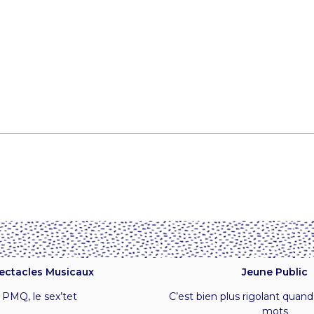
ectacles Musicaux
Jeune Public
PMQ, l
e sex’tet
C’est bien plus rigolant quand
mots