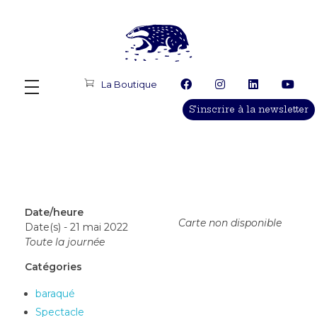
Le Terrier Productions
Production, diffusion, programmation, conseil, accompagnement d'artistes
La Boutique
S'inscrire à la newsletter
Date/heure
Carte non disponible
Date(s) - 21 mai 2022
Toute la journée
Catégories
baraqué
Spectacle